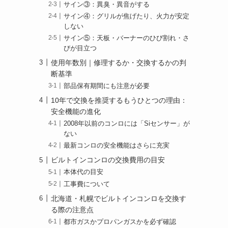
サイン③：異臭・異音がする
サイン④：グリルが焦げたり、火力が安定
しない
サイン⑤：天板・バーナーのひび割れ・さ
びが目立つ
使用年数別｜修理するか・交換するかの判
断基準
部品保有期間にも注意が必要
10年で交換を推奨するもうひとつの理由：
安全機能の進化
2008年以前のコンロには「Siセンサー」が
ない
最新コンロの安全機能はさらに充実
ビルトインコンロの交換費用の目安
本体代の目安
工事費について
北海道・札幌でビルトインコンロを交換す
る際の注意点
都市ガスかプロパンガスかを必ず確認