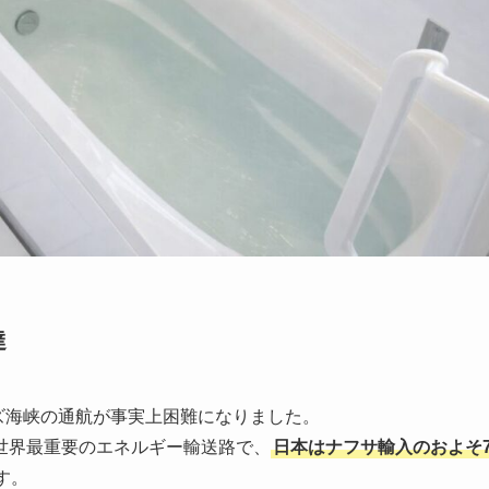
達
ムズ海峡の通航が事実上困難になりました。
世界最重要のエネルギー輸送路で、
日本はナフサ輸入のおよそ
す。