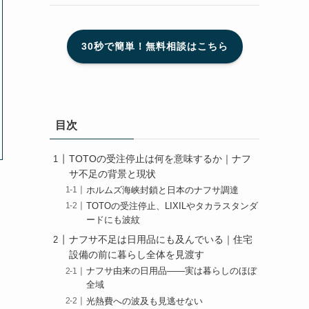
30秒で簡単！無料相談はこちら
目次
TOTOの受注停止は何を意味するか｜ナフ
サ不足の背景と現状
ホルムズ海峡封鎖と日本のナフサ調達
TOTOの受注停止、LIXILやタカラスタンダ
ードにも波紋
ナフサ不足は日用品にも及んでいる｜住宅
設備の前に暮らし全体を見渡す
ナフサ由来の日用品——実は暮らしのほぼ
全域
光熱費への波及も見逃せない