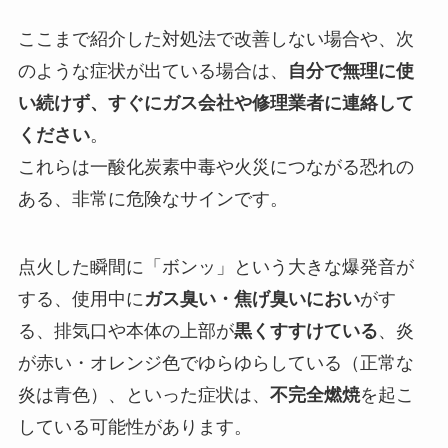
ここまで紹介した対処法で改善しない場合や、次
のような症状が出ている場合は、
自分で無理に使
い続けず、すぐにガス会社や修理業者に連絡して
ください
。
これらは一酸化炭素中毒や火災につながる恐れの
ある、非常に危険なサインです。
点火した瞬間に「ボンッ」という大きな爆発音が
する、使用中に
ガス臭い・焦げ臭いにおい
がす
る、排気口や本体の上部が
黒くすすけている
、炎
が赤い・オレンジ色でゆらゆらしている（正常な
炎は青色）、といった症状は、
不完全燃焼
を起こ
している可能性があります。