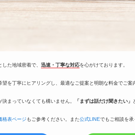
とした地域密着で、
迅速・丁寧な対応
を心がけております。
希望を丁寧にヒアリングし、最適なご提案と明朗な料金でご案
が決まっていなくても構いません。
「まずは話だけ聞きたい」
価格表ページ
もご参考ください。
また
公式LINE
でもご相談を承