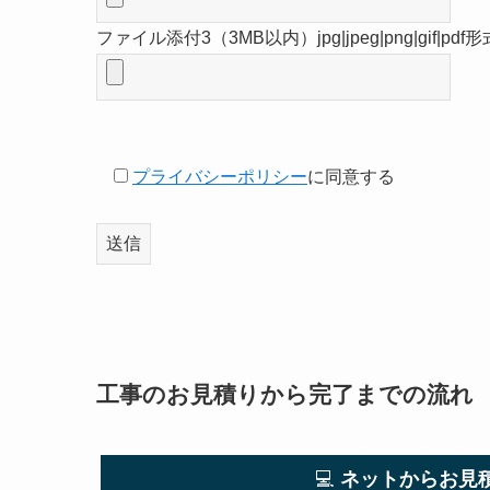
ファイル添付3（3MB以内）jpg|jpeg|png|gif|
プライバシーポリシー
に同意する
工事のお見積りから完了までの流れ
💻
ネットからお見