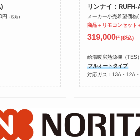
)
リンナイ：RUFH-A1
0円
メーカー小売希望価格(リ
（税込）
商品＋リモコンセット
319,000
円(税込)
給湯暖房熱源機（TES
フルオートタイプ
対応ガス：13A・12A・