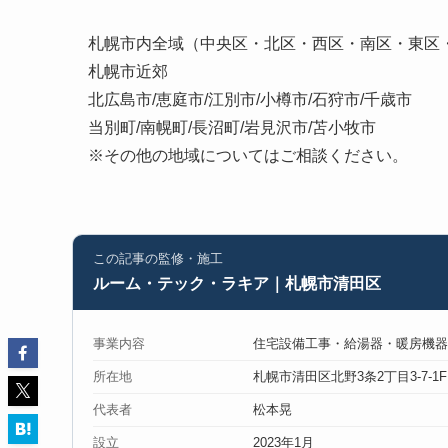
札幌市内全域（中央区・北区・西区・南区・東区
札幌市近郊
北広島市/恵庭市/江別市/小樽市/石狩市/千歳市
当別町/南幌町/長沼町/岩見沢市/苫小牧市
※その他の地域についてはご相談ください。
この記事の監修・施工
ルーム・テック・ラキア｜札幌市清田区
事業内容
住宅設備工事・給湯器・暖房機器
所在地
札幌市清田区北野3条2丁目3-7-1F
代表者
松本晃
設立
2023年1月