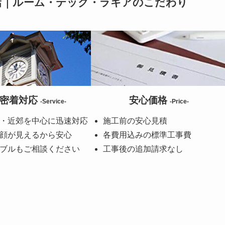
店｜ルーム・テック・ラキアのこだわり
域密着対応
安心価格
-Service-
-Price-
・近郊を中心に迅速対応
施工前の安心見積
顔が見えるから安心
各費用込みの標準工事費
ブルもご相談ください
工事後の追加請求なし